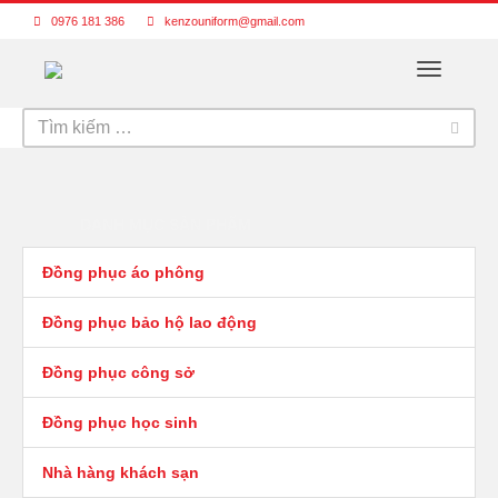
0976 181 386
kenzouniform@gmail.com
Toggle
navigatio
DANH MỤC SẢN PHẨM
Đồng phục áo phông
Đồng phục bảo hộ lao động
Đồng phục công sở
Đồng phục học sinh
Nhà hàng khách sạn