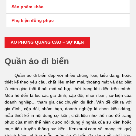
Sản phẩm khác
Phụ kiện đồng phục
ÁO PHÔNG QUẢNG CÁO – SỰ KIỆN
Quần áo đi biển
Quần áo đi biển
đẹp với nhiều chủng loại, kiểu dáng, hoặc
thiết kế theo yêu cầu, chất liệu mềm mại, thoáng mát và đặc biệt
là cảm giác thật thoải mái và hợp thời trang khi diện trên mình.
Mùa hè đến là lúc các gia đình, cặp đôi, nhóm bạn, sự kiện của
doanh nghiệp… tham gia các chuyến du lịch. Vấn đề đặt ra với
gia đình, cặp đôi, nhóm bạn, doanh nghiệp là chọn kiểu dáng,
mẫu thiết kế in nội dung sự kiện, chất liệu như thế nào để trang
phục của mình thể hiện được nội dung ý nghĩa của sự kiện hoặc
mục tiêu truyền thông sự kiện.
Kenzouni.com
sẽ mang tới quý
khách hàng những mẫu quần áo đi biển đa dạng về chất liệu,