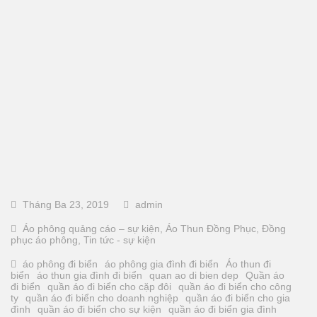
Tháng Ba 23, 2019
admin
Áo phông quảng cáo – sự kiện
,
Áo Thun Đồng Phục
,
Đồng
phục áo phông
,
Tin tức - sự kiện
áo phông đi biển
áo phông gia đình đi biển
Áo thun đi
biển
áo thun gia đình đi biển
quan ao di bien dep
Quần áo
đi biển
quần áo đi biển cho cặp đôi
quần áo đi biển cho công
ty
quần áo đi biển cho doanh nghiệp
quần áo đi biển cho gia
đình
quần áo đi biển cho sự kiện
quần áo đi biển gia đình